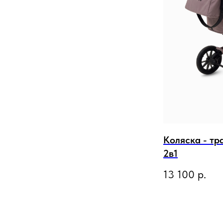
Коляска - т
2в1
13 100
р.