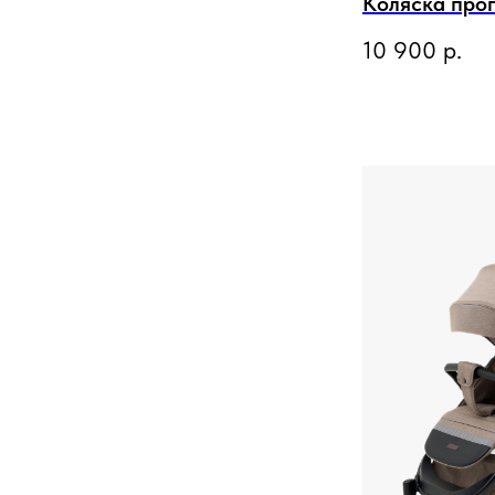
Коляска про
10 900
р.