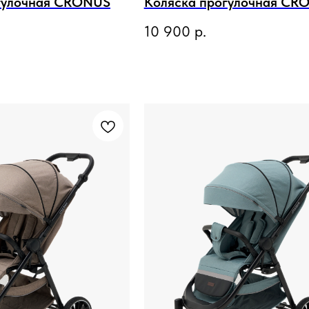
гулочная CRONUS
Коляска прогулочная CR
10 900
р.