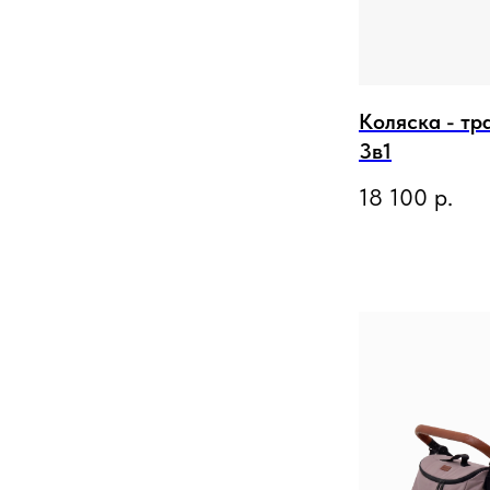
Коляска - т
3в1
18 100
р.