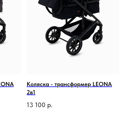
LEONA
Коляска - трансформер LEONA
2в1
13 100
р.