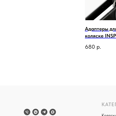
Адаптеры для
коляске INS
680
р.
КАТЕ
Коляски